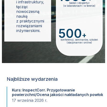
i infrastruktury,
bada
ń
i ekspertyz
łącząc
(w laboratoriach i w terenie)
nowoczesną
naukę
z praktycznymi
rozwiązaniami
500
inżynierskimi.
+
konferencji, seminariów, szkole
ń
(stacjonarnie i online)
Najbliższe wydarzenia
Kurs: InspectCorr. Przygotowanie
powierzchni/Ocena jakości nakładanych powłok
17 września 2026 r.