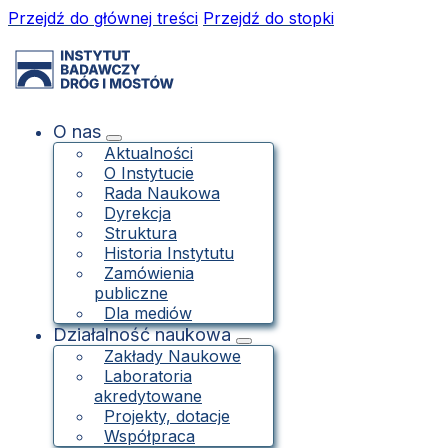
Przejdź do głównej treści
Przejdź do stopki
O nas
Aktualności
O Instytucie
Rada Naukowa
Dyrekcja
Struktura
Historia Instytutu
Zamówienia
publiczne
Dla mediów
Działalność naukowa
Zakłady Naukowe
Laboratoria
akredytowane
Projekty, dotacje
Współpraca