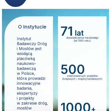
O Instytucie
71
lat
Instytut
do
ś
wiadczenia naukowego
(od 1955 roku)
Badawczy Dróg
i Mostów jest
wiodącą
placówką
naukowo-
500
badawczą
w Polsce,
zrealizowanych projektów
która prowadzi
(krajowych i mi
ę
dzynarodowych)
innowacyjne
badania,
ekspertyzy
i projekty
1000
w zakresie dróg,
+
mostów