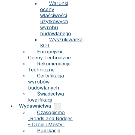
Warunki
oceny
właściwości
użytkowych
wyrobu
budowlanego
Wyszukiwarka
KOT
Europejskie
Oceny Techniczne
Rekomendacje
Techniczne
Certyfikacja
wyrobów
budowlanych
Świadectwa
kwalifikacji
Wydawnictwa
Czasopismo
„Roads and Bridges
– Drogi i Mosty”
Publikacje