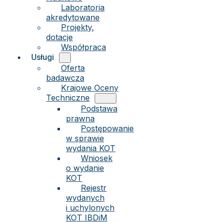
Laboratoria
akredytowane
Projekty,
dotacje
Współpraca
Usługi
Oferta
badawcza
Krajowe Oceny
Techniczne
Podstawa
prawna
Postępowanie
w sprawie
wydania KOT
Wniosek
o wydanie
KOT
Rejestr
wydanych
i uchylonych
KOT IBDiM